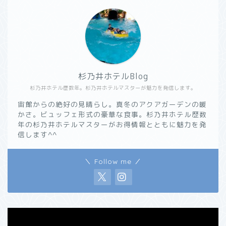
杉乃井ホテルBlog
杉乃井ホテル歴数年。杉乃井ホテルマスターが魅力を発信します。
宙館からの絶好の見晴らし。真冬のアクアガーデンの暖
かさ。ビュッフェ形式の豪華な食事。杉乃井ホテル歴数
年の杉乃井ホテルマスターがお得情報とともに魅力を発
信します^^
＼ Follow me ／