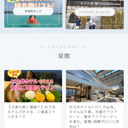
準備物まとめ
バイキング、ビュッフェ
― CATEGORY ―
星館
【子連れ旅に最強♡】杉乃井
杉乃井ホテルに行く方必見。
ホテルで叶える、ご褒美ステ
タオルは不要。水着でアクア
イのすべて
ビート、夏冬アクアガーデン
を楽む。星館/宙館や口コミ評
判は？