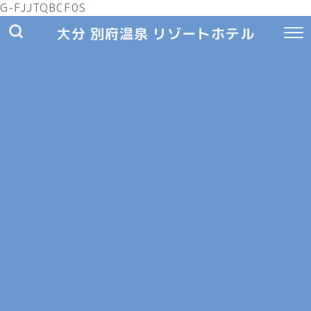
G-FJJTQBCF0S
大分 別府温泉 リゾートホテル