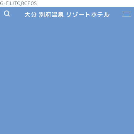
G-FJJTQBCF0S
大分 別府温泉 リゾートホテル